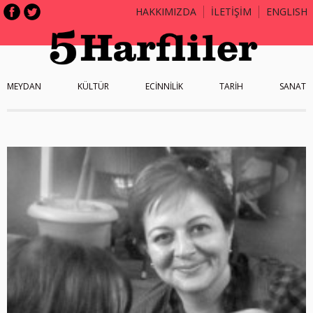
HAKKIMIZDA
İLETİŞİM
ENGLISH
MEYDAN
KÜLTÜR
ECİNNİLİK
TARİH
SANAT