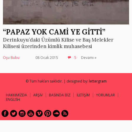
“PAPAZ YOK CAMİ YE GİTTİ”
Derinkuyu’daki Üzümlü Kilise ve Baş Melekler
Kilisesi üzerinden kimlik muhasebesi
Oşu Bubu
08 Ocak 2015
5
Devamı »
© Tüm hakları saklıdır. | designed by:
lettergram
HAKKIMIZDA
ARŞİV
BASINDA BİZ
İLETİŞİM
YORUMLAR
ENGLISH