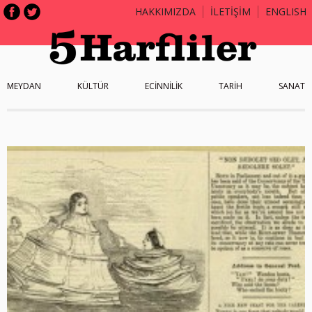
HAKKIMIZDA
İLETİŞİM
ENGLISH
MEYDAN
KÜLTÜR
ECİNNİLİK
TARİH
SANAT