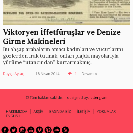
Viktoryen İffetfüruşlar ve Denize
Girme Makineleri
Bu ahşap arabaların amacı kadınları ve vücutlarını
gözlerden ırak tutmak, onları plajda mayolarıyla
yürüme “utancından” kurtarmakmış.
Duygu Aytaç
18 Nisan 2014
1
Devamı »
© Tüm hakları saklıdır. | designed by:
lettergram
HAKKIMIZDA
ARŞİV
BASINDA BİZ
İLETİŞİM
YORUMLAR
ENGLISH