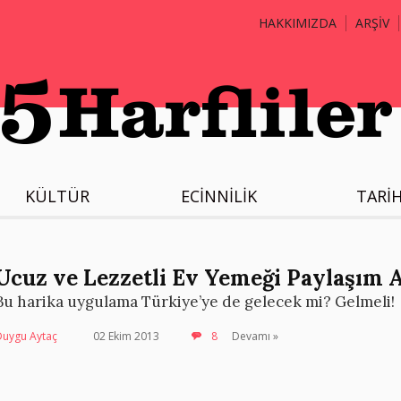
HAKKIMIZDA
ARŞİV
KÜLTÜR
ECİNNİLİK
TARİ
Ucuz ve Lezzetli Ev Yemeği Paylaşım A
Bu harika uygulama Türkiye’ye de gelecek mi? Gelmeli!
Duygu Aytaç
02 Ekim 2013
8
Devamı »