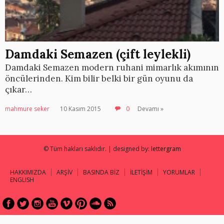
Damdaki Semazen (çift leylekli)
Damdaki Semazen modern ruhani mimarlık akımının
öncülerinden. Kim bilir belki bir gün oyunu da
çıkar…
mahmure seker
10 Kasım 2015
0
Devamı »
© Tüm hakları saklıdır. | designed by:
lettergram
HAKKIMIZDA
ARŞİV
BASINDA BİZ
İLETİŞİM
YORUMLAR
ENGLISH