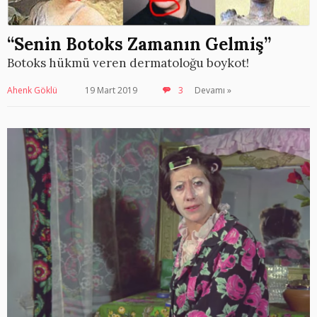
“Senin Botoks Zamanın Gelmiş”
Botoks hükmü veren dermatoloğu boykot!
Ahenk Göklü
19 Mart 2019
3
Devamı »