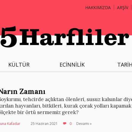
HAKKIMIZDA
ARŞİV
KÜLTÜR
ECİNNİLİK
TARİ
Narın Zamanı
Soykırımı, tehcirde açlıktan ölenleri, susuz kalsınlar di
kırılan hayvanları, bitkileri, kurak çorak yolları kapama
ölçekte bir örtü sermemiz gerek?
Suna Kafadar
25 Haziran 2021
0
Devamı »