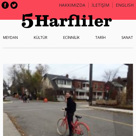
HAKKIMIZDA
İLETİŞİM
ENGLISH
MEYDAN
KÜLTÜR
ECİNNİLİK
TARİH
SANAT