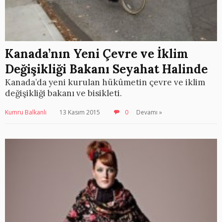
Kanada’nın Yeni Çevre ve İklim
Değişikliği Bakanı Seyahat Halinde
Kanada’da yeni kurulan hükûmetin çevre ve iklim
değişikliği bakanı ve bisikleti.
Kumru Balkanlı
13 Kasım 2015
0
Devamı »