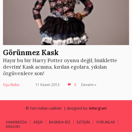
Görünmez Kask
Hayır bu bir Harry Potter oyunu değil, bisiklette
devrim! Kask acısına, kırılan egolara, yıkılan
özgüvenlere son!
Oşu Bubu
11 Kasım 2013
5
Devamı »
© Tüm hakları saklıdır. | designed by:
lettergram
HAKKIMIZDA
ARŞİV
BASINDA BİZ
İLETİŞİM
YORUMLAR
ENGLISH