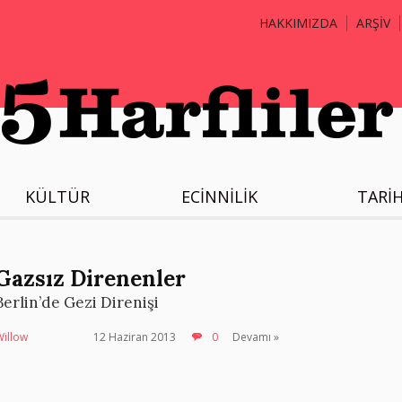
HAKKIMIZDA
ARŞİV
KÜLTÜR
ECİNNİLİK
TARİ
Gazsız Direnenler
Berlin’de Gezi Direnişi
Willow
12 Haziran 2013
0
Devamı »