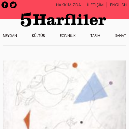
HAKKIMIZDA
İLETİŞİM
ENGLISH
MEYDAN
KÜLTÜR
ECİNNİLİK
TARİH
SANAT