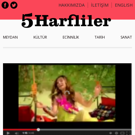
HAKKIMIZDA
İLETİŞİM
ENGLISH
MEYDAN
KÜLTÜR
ECİNNİLİK
TARİH
SANAT