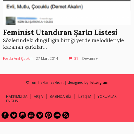
Feminist Utandıran Şarkı Listesi
Sözlerindeki dingilliğin bittiği yerde melodileriyle
kazanan şarkılar…
Ferda Anıl Çapkın
27 Mart 2014
31
Devamı »
© Tüm hakları saklıdır. | designed by:
lettergram
HAKKIMIZDA
ARŞİV
BASINDA BİZ
İLETİŞİM
YORUMLAR
ENGLISH