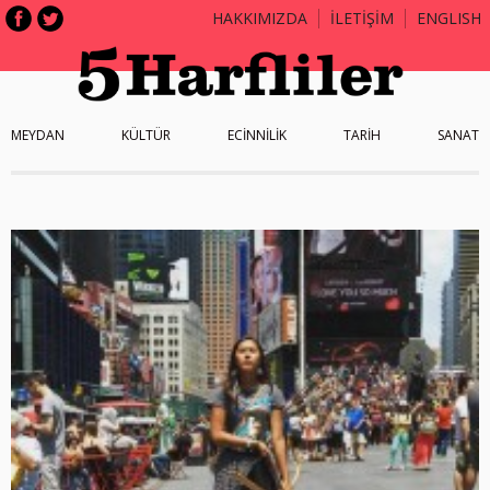
HAKKIMIZDA
İLETİŞİM
ENGLISH
MEYDAN
KÜLTÜR
ECİNNİLİK
TARİH
SANAT