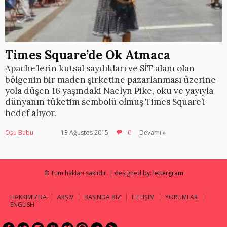
Times Square’de Ok Atmaca
Apache’lerin kutsal saydıkları ve SİT alanı olan
bölgenin bir maden şirketine pazarlanması üzerine
yola düşen 16 yaşındaki Naelyn Pike, oku ve yayıyla
dünyanın tüketim sembolü olmuş Times Square’i
hedef alıyor.
Oşu Bubu
13 Ağustos 2015
0
Devamı »
© Tüm hakları saklıdır. | designed by:
lettergram
HAKKIMIZDA
ARŞİV
BASINDA BİZ
İLETİŞİM
YORUMLAR
ENGLISH