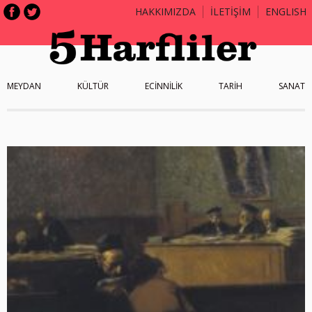
HAKKIMIZDA
İLETİŞİM
ENGLISH
MEYDAN
KÜLTÜR
ECİNNİLİK
TARİH
SANAT