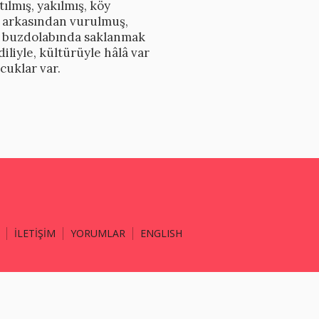
ılmış, yakılmış, köy
e arkasından vurulmuş,
si buzdolabında saklanmak
iliyle, kültürüyle hâlâ var
cuklar var.
İLETİŞİM
YORUMLAR
ENGLISH