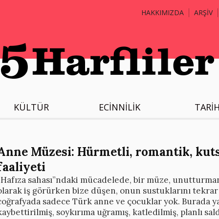
HAKKIMIZDA
ARŞİV
KÜLTÜR
ECİNNİLİK
TARİ
Anne Müzesi: Hürmetli, romantik, kut
faaliyeti
“Hafıza sahası”ndaki mücadelede, bir müze, unutturma
olarak iş görürken bize düşen, onun sustuklarını tekrar
coğrafyada sadece Türk anne ve çocuklar yok. Burada ya
kaybettirilmiş, soykırıma uğramış, katledilmiş, planlı sal