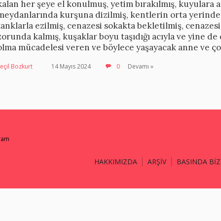
kalan her şeye el konulmuş, yetim bırakılmış, kuyulara at
meydanlarında kurşuna dizilmiş, kentlerin orta yerind
tanklarla ezilmiş, cenazesi sokakta bekletilmiş, cenaze
zorunda kalmış, kuşaklar boyu taşıdığı acıyla ve yine de d
olma mücadelesi veren ve böylece yaşayacak anne ve ço
eçil Bozkurt
14 Mayıs 2024
0
Devamı »
gram
HAKKIMIZDA
ARŞİV
BASINDA BİZ