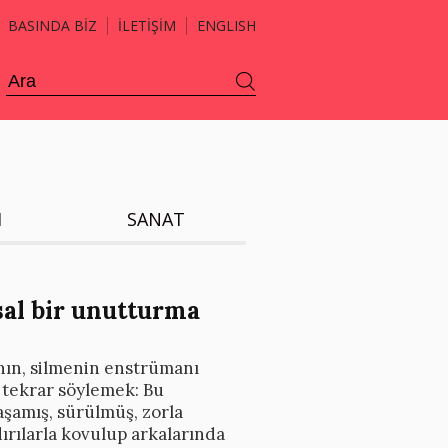
BASINDA BİZ
İLETİŞİM
ENGLISH
H
SANAT
sal bir unutturma
nın, silmenin enstrümanı
 tekrar söylemek: Bu
şamış, sürülmüş, zorla
dırılarla kovulup arkalarında