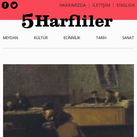
HAKKIMIZDA
İLETİŞİM
ENGLISH
MEYDAN
KÜLTÜR
ECİNNİLİK
TARİH
SANAT