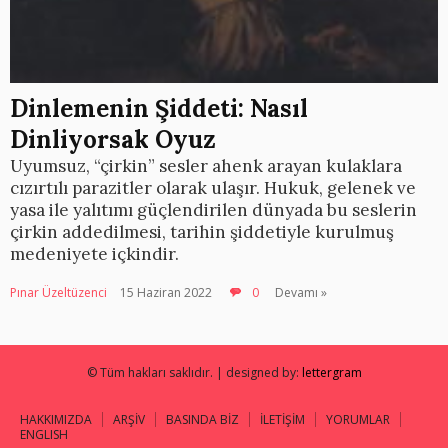
Dinlemenin Şiddeti: Nasıl
Dinliyorsak Oyuz
Uyumsuz, “çirkin” sesler ahenk arayan kulaklara
cızırtılı parazitler olarak ulaşır. Hukuk, gelenek ve
yasa ile yalıtımı güçlendirilen dünyada bu seslerin
çirkin addedilmesi, tarihin şiddetiyle kurulmuş
medeniyete içkindir.
Pınar Üzeltüzenci
15 Haziran 2022
0
Devamı »
© Tüm hakları saklıdır. | designed by:
lettergram
HAKKIMIZDA
ARŞİV
BASINDA BİZ
İLETİŞİM
YORUMLAR
ENGLISH