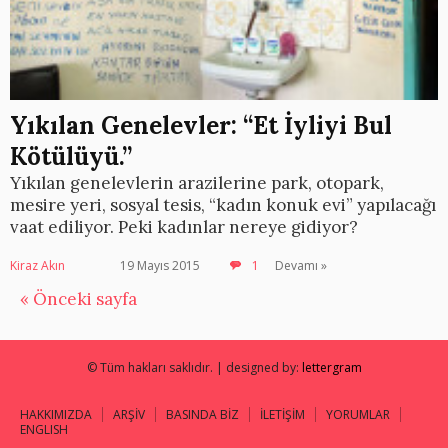
Yıkılan Genelevler: “Et İyliyi Bul
Kötülüyü.”
Yıkılan genelevlerin arazilerine park, otopark,
mesire yeri, sosyal tesis, “kadın konuk evi” yapılacağı
vaat ediliyor. Peki kadınlar nereye gidiyor?
Kiraz Akın
19 Mayıs 2015
1
Devamı »
« Önceki sayfa
© Tüm hakları saklıdır. | designed by:
lettergram
HAKKIMIZDA
ARŞİV
BASINDA BİZ
İLETİŞİM
YORUMLAR
ENGLISH