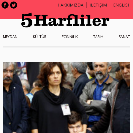
HAKKIMIZDA
İLETİŞİM
ENGLISH
MEYDAN
KÜLTÜR
ECİNNİLİK
TARİH
SANAT