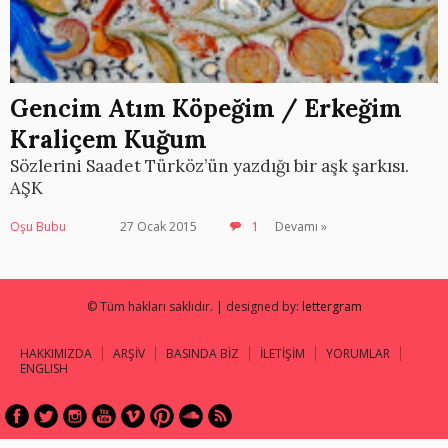
Gencim Atım Köpeğim / Erkeğim
Kraliçem Kuğum
Sözlerini Saadet Türköz’ün yazdığı bir aşk şarkısı.
AŞK
Oşu Bubu
27 Ocak 2015
1
Devamı »
© Tüm hakları saklıdır. | designed by:
lettergram
HAKKIMIZDA
ARŞİV
BASINDA BİZ
İLETİŞİM
YORUMLAR
ENGLISH