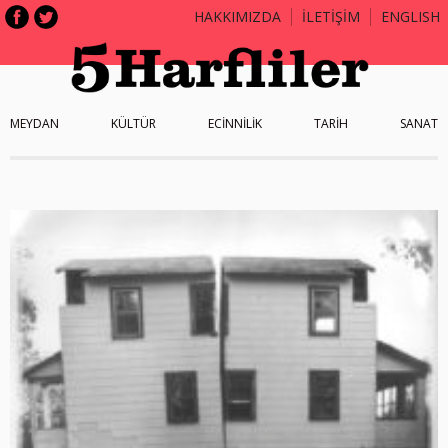
HAKKIMIZDA
İLETİŞİM
ENGLISH
MEYDAN
KÜLTÜR
ECİNNİLİK
TARİH
SANAT