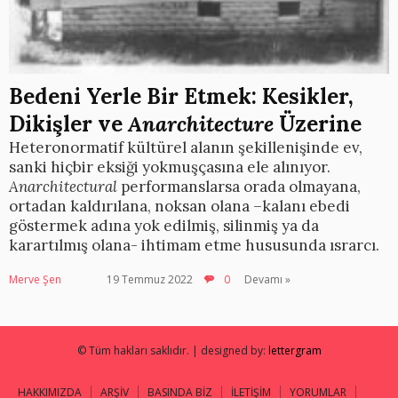
Bedeni Yerle Bir Etmek: Kesikler,
Dikişler ve
Anarchitecture
Üzerine
Heteronormatif kültürel alanın şekillenişinde ev,
sanki hiçbir eksiği yokmuşçasına ele alınıyor.
Anarchitectural
performanslarsa orada olmayana,
ortadan kaldırılana, noksan olana –kalanı ebedi
göstermek adına yok edilmiş, silinmiş ya da
karartılmış olana- ihtimam etme hususunda ısrarcı.
Merve Şen
19 Temmuz 2022
0
Devamı »
© Tüm hakları saklıdır. | designed by:
lettergram
HAKKIMIZDA
ARŞİV
BASINDA BİZ
İLETİŞİM
YORUMLAR