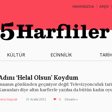
HAKKIMIZDA
ARŞİV
KÜLTÜR
ECİNNİLİK
TARİ
Adını ‘Helal Olsun’ Koydum
İnsanın gönlünden geçmiyor değil: Televizyonculuk tari
Kanunları diye altın harflerle yazılsa da bütün kadın oy
Deniz Kaynak
31 Aralık 2012
0
Devamı »