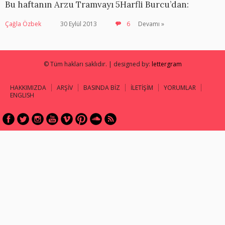
Bu haftanın Arzu Tramvayı 5Harfli Burcu’dan:
Çağla Özbek
30 Eylül 2013
6
Devamı »
© Tüm hakları saklıdır. | designed by:
lettergram
HAKKIMIZDA
ARŞİV
BASINDA BİZ
İLETİŞİM
YORUMLAR
ENGLISH