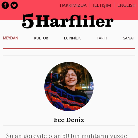
HAKKIMIZDA
İLETİŞİM
ENGLISH
MEYDAN
KÜLTÜR
ECİNNİLİK
TARİH
SANAT
Ece Deniz
Şu an görevde olan 50 bin muhtarın yüzde