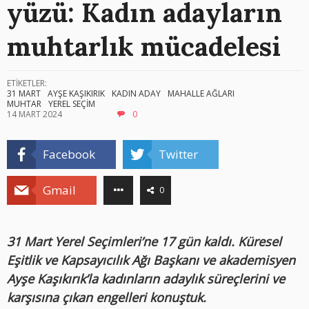
yüzü: Kadın adayların
muhtarlık mücadelesi
ETİKETLER:
31 MART
AYŞE KAŞIKIRIK
KADIN ADAY
MAHALLE AĞLARI
MUHTAR
YEREL SEÇİM
14 MART 2024
0
Facebook
Twitter
Gmail
0
31 Mart Yerel Seçimleri’ne 17 gün kaldı. Küresel
Eşitlik ve Kapsayıcılık Ağı Başkanı ve akademisyen
Ayşe Kaşıkırık’la kadınların adaylık süreçlerini ve
karşısına çıkan engelleri konuştuk.