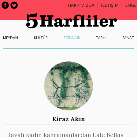
HAKKIMIZDA
İLETİŞİM
ENGL
MEYDAN
KÜLTÜR
ECİNNİLİK
TARİH
SANAT
Kiraz Akın
Hayali kadın kahramanlardan Lale Belkıs