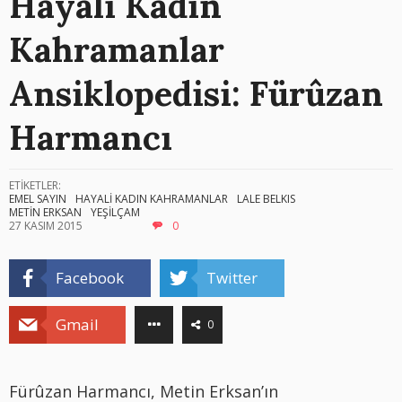
Hayali Kadın
Kahramanlar
Ansiklopedisi: Fürûzan
Harmancı
ETİKETLER:
EMEL SAYIN
HAYALİ KADIN KAHRAMANLAR
LALE BELKIS
METİN ERKSAN
YEŞİLÇAM
27 KASIM 2015
0
Facebook
Twitter
Gmail
0
Fürûzan Harmancı, Metin Erksan’ın