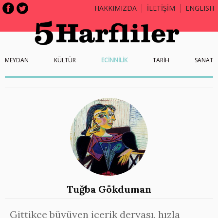
HAKKIMIZDA
İLETİŞİM
ENGLISH
MEYDAN
KÜLTÜR
ECİNNİLİK
TARİH
SANAT
Tuğba Gökduman
Gittikçe büyüyen içerik deryası, hızla