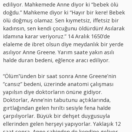
ediliyor. Mahkemede Anne diyor ki “bebek ölü
doğdu.” Mahkeme diyor ki “Hayır bir kere! Bebek
ölü doğmuş olamaz. Sen kıymetsiz, iffetsiz bir
kadınsın, sen kendi çocuğunu öldürdün! Asılarak
idamına karar veriyoruz.” 14 Aralık 1650’de
elaleme de ibret olsun diye meydanlık bir yerde
asılıyor Anne Greene. Yarım saate yakın asılı
halde duran bedeni, eğlence aracı ediliyor.
“Ölüm”ünden bir saat sonra Anne Greene’nin
“cansız” bedeni, üzerinde anatomi çalışması
yapılsın diye doktorların önüne gidiyor.
Doktorlar, Anne’nin tabutunu açtıklarında,
gırtlağından gelen hırıltı sesiyle fena halde
çarpılıyorlar. Büyük bir dehşet duygusuyla
ellerinden gelen herşeyi yapıyorlar. Yaklaşık 12
saat sonra Anne sahinden de kendine geliyor.