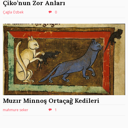
Çiko’nun Zor Anları
Çağla Özbek
0
Muzır Minnoş Ortaçağ Kedileri
mahmure seker
1