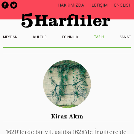
HAKKIMIZDA
İLETİŞİM
ENGLISH
MEYDAN
KÜLTÜR
ECİNNİLİK
TARİH
SANAT
Kiraz Akın
1620'lerde bir yıl, galiba 1628'de İngiltere'de