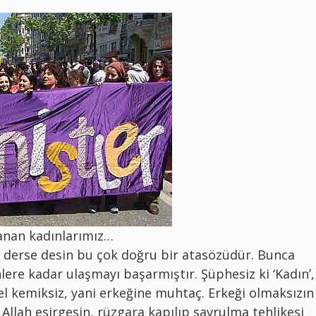
anan kadınlarımız…
e derse desin bu çok doğru bir atasözüdür. Bunca
ere kadar ulaşmayı başarmıştır. Şüphesiz ki ‘Kadın’,
l kemiksiz, yani erkeğine muhtaç. Erkeği olmaksızın
Allah esirgesin, rüzgara kapılıp savrulma tehlikesi