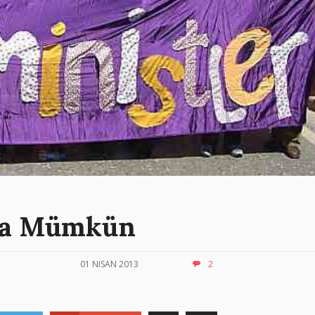
afa Mümkün
01 NISAN 2013
2