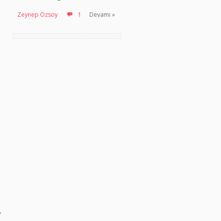
Zeynep Özsoy
1
Devamı »
.