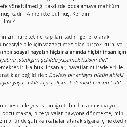
 hedefe yöneltilmediği takdirde bocalamaya mahkûm.
lmuş kadın. Annelikte bulmuş. Kendini
bulmuş.
minizm hareketine kapılan kadın, genel olarak
üncesiyle aile için vazgeçilmez olan birçok kural ve
asında
sosyal hayatın hiçbir alanında hiçbir insan için
yatımı istediğim şekilde yaşamak hakkımdır!
”
mektedir. Halbuki insanlar; hayatlarını iradeleri ile
ratıklar değildirler:
Böylesi bir anlayış bütün ahlaki
hayatı yaşanır kılmaya çalışmak demektir ve en hafif
ünmesi; aile yuvasının iğreti bir hal almasına yol
ığı bozulmakta, nice yuvalar pavyona dönmekte, mini
izin önünde şuh kahkahalar atarak sigara içmektedir