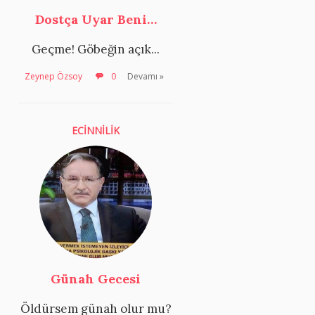
Dostça Uyar Beni…
Geçme! Göbeğin açık...
Zeynep Özsoy
0
Devamı »
ECİNNİLİK
Günah Gecesi
Öldürsem günah olur mu?