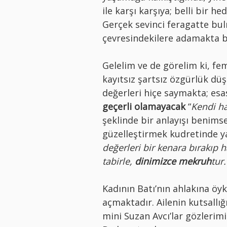
ile karşı karşıya; belli bir
Gerçek sevinci feragatte bu
çevresindekilere adamakta 
Gelelim ve de görelim ki, fe
kayıtsız şartsız özgürlük düş
değerleri hiçe saymakta; es
geçerli olamayacak
“
Kendi ha
şeklinde bir anlayışı benimse
güzelleştirmek kudretinde ya
değerleri bir kenara bırakıp 
tabirle,
dinimizce mekruh
tur.
Kadının Batı’nın ahlakına öyk
açmaktadır. Ailenin kutsall
mini Suzan Avcı’lar gözlerim