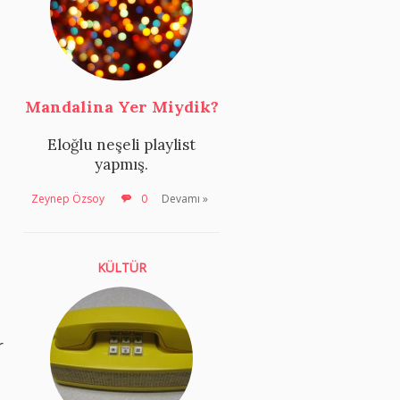
Mandalina Yer Miydik?
Eloğlu neşeli playlist
yapmış.
Zeynep Özsoy
0
Devamı »
KÜLTÜR
r