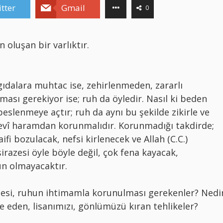
tter
Gmail
0
 oluşan bir varlıktır.
 gıdalara muhtac ise, zehirlenmeden, zararlı
ası gerekiyor ise; ruh da öyledir. Nasıl ki beden
beslenmeye açtır; ruh da aynı bu şekilde zikirle ve
evî haramdan korunmalıdır. Korunmadığı takdirde;
fi bozulacak, nefsi kirlenecek ve Allah (C.C.)
şirazesi öyle böyle değil, çok fena kayacak,
n olmayacaktır.
lmesi, ruhun ihtimamla korunulması gerekenler? Nedi
 eden, lisanımızı, gönlümüzü kıran tehlikeler?