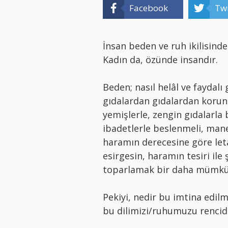
Facebook
Twi
İnsan beden ve ruh ikilisinden
Kadın da, özünde insandır.
Beden; nasıl helâl ve faydalı
gıdalardan gıdalardan korunm
yemişlerle, zengin gıdalarla 
ibadetlerle beslenmeli, man
haramın derecesine göre letai
esirgesin, haramın tesiri ile 
toparlamak bir daha mümkü
Pekiyi, nedir bu imtina edi
bu dilimizi/ruhumuzu rencide