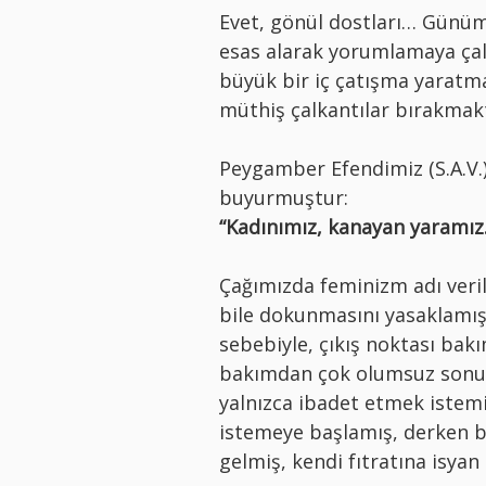
Evet, gönül dostları… Günüm
esas alarak yorumlamaya çalı
büyük bir iç çatışma yaratma
müthiş çalkantılar bırakmak
Peygamber Efendimiz (S.A.V.),
buyurmuştur:
“Kadınımız, kanayan yaramız
Çağımızda feminizm adı verile
bile dokunmasını yasaklamış 
sebebiyle, çıkış noktası bakı
bakımdan çok olumsuz sonuçl
yalnızca ibadet etmek istemiş
istemeye başlamış, derken bi
gelmiş, kendi fıtratına isya