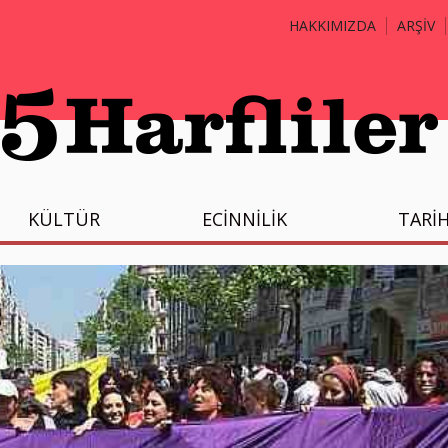
HAKKIMIZDA
ARŞİV
KÜLTÜR
ECİNNİLİK
TARİ