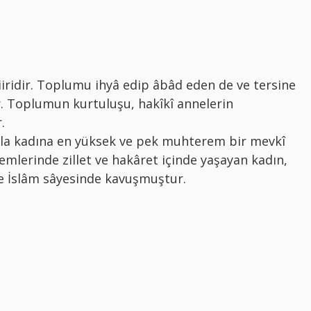
iiridir. Toplumu ihyâ edip âbâd eden de ve tersine
. Toplumun kurtuluşu, hakîkî annelerin
.
ıyla kadına en yüksek ve pek muhterem bir mevkî
nemlerinde zillet ve hakâret içinde yaşayan kadın,
fe İslâm sâyesinde kavuşmuştur.