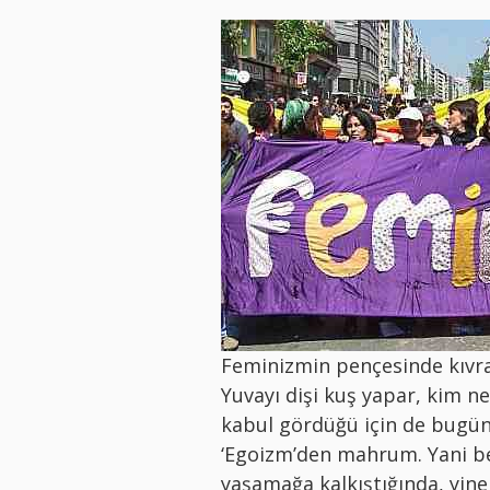
Feminizmin pençesinde kıvr
Yuvayı dişi kuş yapar, kim n
kabul gördüğü için de bugünl
‘Egoizm’den mahrum. Yani be
yaşamağa kalkıştığında, yine 