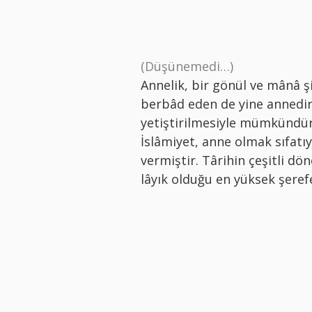
(Düşünemedi…)
Annelik, bir gönül ve mânâ ş
berbâd eden de yine annedir
yetiştirilmesiyle mümkündür
İslâmiyet, anne olmak sıfat
vermiştir. Târihin çeşitli dö
lâyık olduğu en yüksek şere