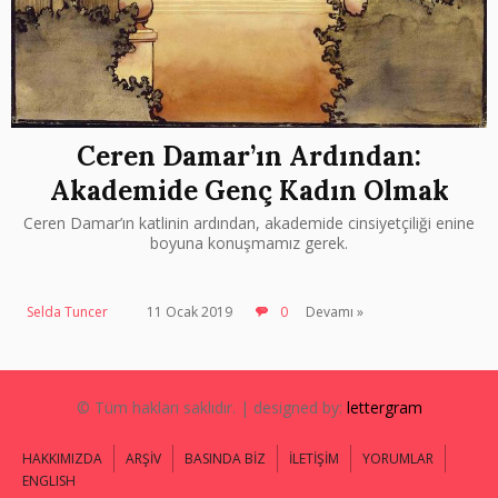
Ceren Damar’ın Ardından:
Akademide Genç Kadın Olmak
Ceren Damar’ın katlinin ardından, akademide cinsiyetçiliği enine
boyuna konuşmamız gerek.
Selda Tuncer
11 Ocak 2019
0
Devamı »
© Tüm hakları saklıdır. | designed by:
lettergram
HAKKIMIZDA
ARŞİV
BASINDA BİZ
İLETİŞİM
YORUMLAR
ENGLISH