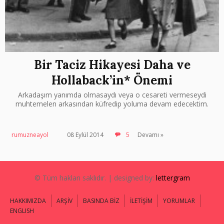
Bir Taciz Hikayesi Daha ve
Hollaback’in* Önemi
Arkadaşım yanımda olmasaydı veya o cesareti vermeseydi
muhtemelen arkasından küfredip yoluma devam edecektim.
rumuzneayol
08 Eylül 2014
5
Devamı »
© Tüm hakları saklıdır. | designed by:
lettergram
HAKKIMIZDA
ARŞİV
BASINDA BİZ
İLETİŞİM
YORUMLAR
ENGLISH