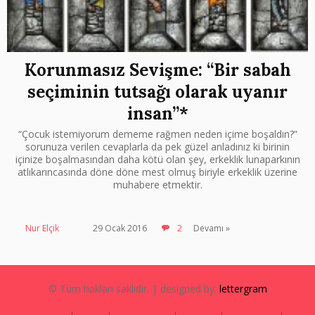
Korunmasız Sevişme: “Bir sabah
seçiminin tutsağı olarak uyanır
insan”*
“Çocuk istemiyorum dememe rağmen neden içime boşaldın?”
sorunuza verilen cevaplarla da pek güzel anladınız ki birinin
içinize boşalmasından daha kötü olan şey, erkeklik lunaparkının
atlıkarıncasında döne döne mest olmuş biriyle erkeklik üzerine
muhabere etmektir.
Nur Elçik
29 Ocak 2016
2
Devamı »
© Tüm hakları saklıdır. | designed by:
lettergram