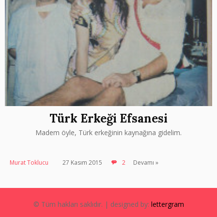
Türk Erkeği Efsanesi
Madem öyle, Türk erkeğinin kaynağına gidelim.
Murat Toklucu
27 Kasım 2015
2
Devamı »
© Tüm hakları saklıdır. | designed by:
lettergram