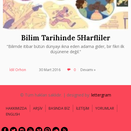
Bilim Tarihinde 5Harfliler
“Bilimde itibar bütün dünyayı ikna eden adama gider, bir fikri ilk
düşünene değil.”
İdil Orhon
30 Mart 2016
0
Devamı »
© Tüm hakları saklıdır. | designed by:
lettergram
HAKKIMIZDA
ARŞİV
BASINDA BİZ
İLETİŞİM
YORUMLAR
ENGLISH