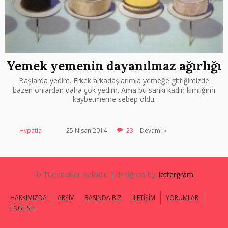
Yemek yemenin dayanılmaz ağırlığı
Başlarda yedim. Erkek arkadaşlarımla yemeğe gittiğimizde
bazen onlardan daha çok yedim. Ama bu sanki kadın kimliğimi
kaybetmeme sebep oldu.
Hypatia
25 Nisan 2014
23
Devamı »
© Tüm hakları saklıdır. | designed by:
lettergram
HAKKIMIZDA
ARŞİV
BASINDA BİZ
İLETİŞİM
YORUMLAR
ENGLISH