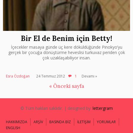
Bir El de Benim için Betty!
İçecekler masaya günde üç kere döküldüğünde Pinokyo’yu
gerçek bir çocuğa dönüştürme heveslisi turkuvaz periden çok
çok uzaklaşabiliyor insan.
Esra Özdoğan
24 Temmuz 2012
1
Devamı »
« Önceki sayfa
© Tüm hakları saklıdır. | designed by:
lettergram
HAKKIMIZDA
ARŞİV
BASINDA BİZ
İLETİŞİM
YORUMLAR
ENGLISH