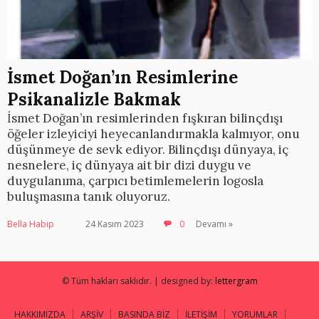
İsmet Doğan’ın Resimlerine
Psikanalizle Bakmak
İsmet Doğan’ın resimlerinden fışkıran bilinçdışı
öğeler izleyiciyi heyecanlandırmakla kalmıyor, onu
düşünmeye de sevk ediyor. Bilinçdışı dünyaya, iç
nesnelere, iç dünyaya ait bir dizi duygu ve
duygulanıma, çarpıcı betimlemelerin logosla
buluşmasına tanık oluyoruz.
Bella Habip
24 Kasım 2023
0
Devamı »
© Tüm hakları saklıdır. | designed by:
lettergram
HAKKIMIZDA
ARŞİV
BASINDA BİZ
İLETİŞİM
YORUMLAR