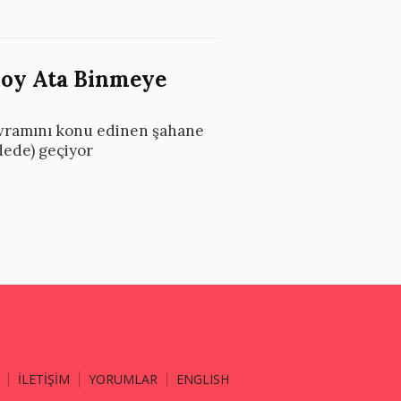
Boy Ata Binmeye
 kavramını konu edinen şahane
ldede) geçiyor
İLETİŞİM
YORUMLAR
ENGLISH