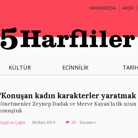
HAKKIMIZDA
ARŞİV
KÜLTÜR
ECİNNİLİK
TARİ
“Konuşan kadın karakterler yaratmak 
Yönetmenler Zeynep Dadak ve Merve Kayan’la ilk uzun m
konuştuk
Duygu ve Çağla
06 Mart 2014
20
Devamı »