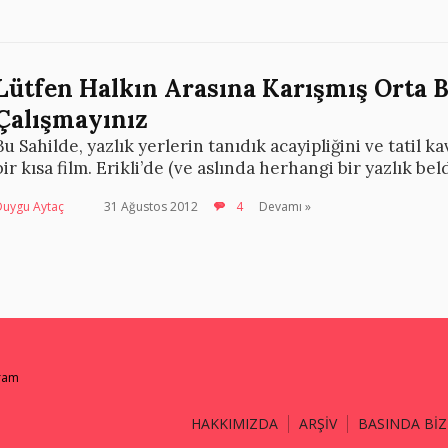
Lütfen Halkın Arasına Karışmış Orta 
Çalışmayınız
Bu Sahilde, yazlık yerlerin tanıdık acayipliğini ve tatil
bir kısa film. Erikli’de (ve aslında herhangi bir yazlık be
Duygu Aytaç
31 Ağustos 2012
4
Devamı »
gram
HAKKIMIZDA
ARŞİV
BASINDA BİZ