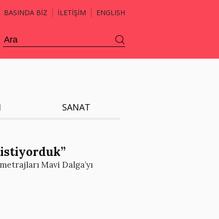
BASINDA BİZ
İLETİŞİM
ENGLISH
H
SANAT
istiyorduk”
etrajları Mavi Dalga’yı