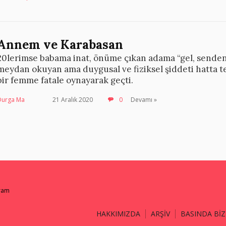
Annem ve Karabasan
20lerimse babama inat, önüme çıkan adama “gel, senden
meydan okuyan ama duygusal ve fiziksel şiddeti hatta t
bir femme fatale oynayarak geçti.
Durga Ma
21 Aralık 2020
0
Devamı »
gram
HAKKIMIZDA
ARŞİV
BASINDA BİZ