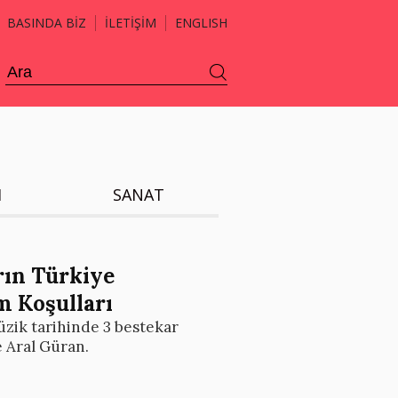
BASINDA BİZ
İLETİŞİM
ENGLISH
H
SANAT
arın Türkiye
m Koşulları
zik tarihinde 3 bestekar
e Aral Güran.