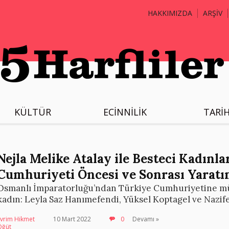
HAKKIMIZDA
ARŞİV
KÜLTÜR
ECİNNİLİK
TARİ
Nejla Melike Atalay ile Besteci Kadınl
Cumhuriyeti Öncesi ve Sonrası Yaratı
Osmanlı İmparatorluğu’ndan Türkiye Cumhuriyetine mü
kadın: Leyla Saz Hanımefendi, Yüksel Koptagel ve Nazif
Evrim Hikmet
10 Mart 2022
0
Devamı »
Öğüt