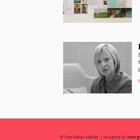
B
© Tüm hakları saklıdır. | designed by:
letter