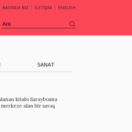
BASINDA BİZ
İLETİŞİM
ENGLISH
H
SANAT
mlanan kitabı Saraybosna
ı merkeze alan bir savaş