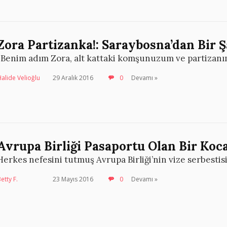
Zora Partizanka!: Saraybosna’dan Bir 
“Benim adım Zora, alt kattaki komşunuzum ve partizanı
alide Velioğlu
29 Aralık 2016
0
Devamı »
Avrupa Birliği Pasaportu Olan Bir Ko
Herkes nefesini tutmuş Avrupa Birliği’nin vize serbesti
etty F.
23 Mayıs 2016
0
Devamı »