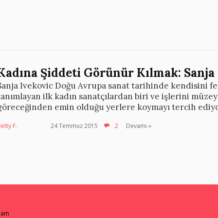
Kadına Şiddeti Görünür Kılmak: Sanja 
Sanja Ivekovic Doğu Avrupa sanat tarihinde kendisini fe
tanımlayan ilk kadın sanatçılardan biri ve işlerini müzey
göreceğinden emin olduğu yerlere koymayı tercih ediyo
etty F.
24 Temmuz 2015
2
Devamı »
gram