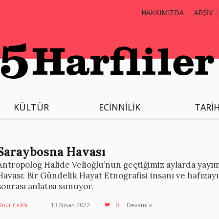
HAKKIMIZDA
ARŞİV
KÜLTÜR
ECİNNİLİK
TARİ
Saraybosna Havası
Antropolog Halide Velioğlu’nun geçtiğimiz aylarda yayı
Havası: Bir Gündelik Hayat Etnografisi insanı ve hafızay
sonrası anlatısı sunuyor.
Onur Ciddi
13 Nisan 2022
0
Devamı »