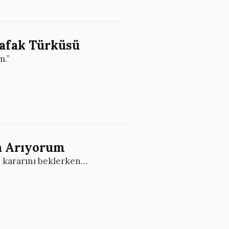
Şafak Türküsü
m.”
ca Arıyorum
si kararını beklerken…