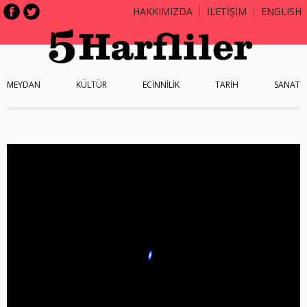
HAKKIMIZDA
İLETİŞİM
ENGLISH
MEYDAN
KÜLTÜR
ECİNNİLİK
TARİH
SANAT