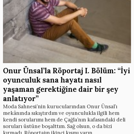
Onur Ünsal’la Röportaj I. Bölüm: “İyi
oyunculuk sana hayatı nasıl
yaşaman gerektiğine dair bir şey
anlatıyor”
Moda Sahnesi’nin kurucularından Onur Ünsal’ı
mekânında sıkıştırdım ve oyunculukla ilgili hem
kendi sorularımı hem de Çağla’nın kafasındaki deli
soruları üstüne boşalttım. Sağ olsun, o da bizi
kırmadı. Röportajın ikinci kısmı yarın.