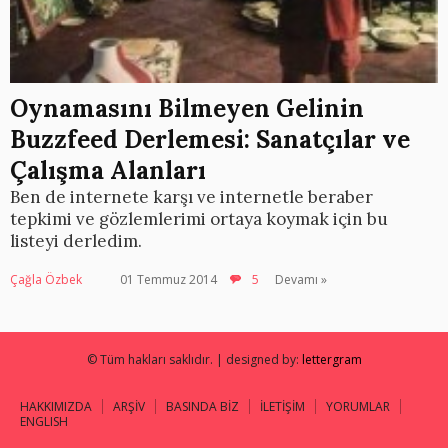
Oynamasını Bilmeyen Gelinin
Buzzfeed Derlemesi: Sanatçılar ve
Çalışma Alanları
Ben de internete karşı ve internetle beraber
tepkimi ve gözlemlerimi ortaya koymak için bu
listeyi derledim.
Çağla Özbek
01 Temmuz 2014
5
Devamı »
© Tüm hakları saklıdır. | designed by:
lettergram
HAKKIMIZDA
ARŞİV
BASINDA BİZ
İLETİŞİM
YORUMLAR
ENGLISH