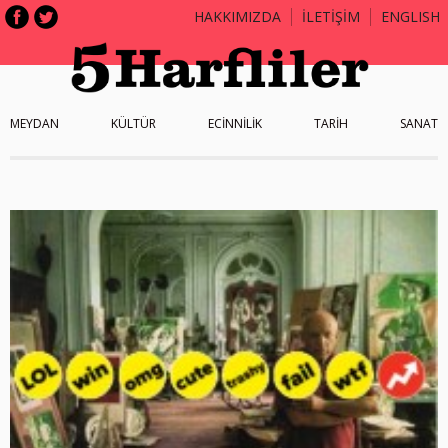
HAKKIMIZDA
İLETİŞİM
ENGLISH
MEYDAN
KÜLTÜR
ECİNNİLİK
TARİH
SANAT