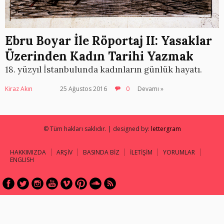
Ebru Boyar İle Röportaj II: Yasaklar
Üzerinden Kadın Tarihi Yazmak
18. yüzyıl İstanbulunda kadınların günlük hayatı.
Kiraz Akın
25 Ağustos 2016
0
Devamı »
© Tüm hakları saklıdır. | designed by:
lettergram
HAKKIMIZDA
ARŞİV
BASINDA BİZ
İLETİŞİM
YORUMLAR
ENGLISH