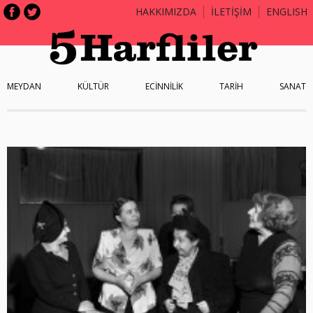
HAKKIMIZDA
İLETİŞİM
ENGLISH
MEYDAN
KÜLTÜR
ECİNNİLİK
TARİH
SANAT