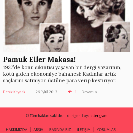
Pamuk Eller Makasa!
1937’de konu sıkıntısı yaşayan bir dergi yazarının,
kötü giden ekonomiye bahanesi: Kadınlar artık
saçlarını satmıyor, üstüne para verip kestiriyor.
Deniz Kaynak
26 Eylül 2013
1
Devamı »
© Tüm hakları saklıdır. | designed by:
lettergram
HAKKIMIZDA
ARŞİV
BASINDA BİZ
İLETİŞİM
YORUMLAR