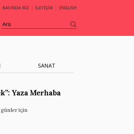
BASINDA BİZ
İLETİŞİM
ENGLISH
H
SANAT
ek”: Yaza Merhaba
 günler için