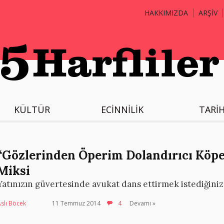
HAKKIMIZDA
ARŞİV
KÜLTÜR
ECİNNİLİK
TARİ
“Gözlerinden Öperim Dolandırıcı Köp
Miksi
Yatınızın güvertesinde avukat dans ettirmek istediğiniz
slı Böcek
11 Temmuz 2014
4
Devamı »