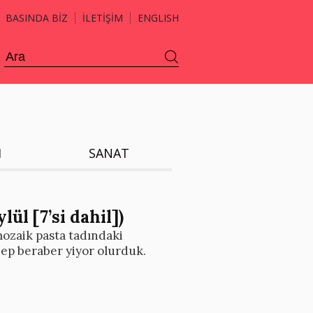
BASINDA BİZ
İLETİŞİM
ENGLISH
H
SANAT
lül [7’si dahil])
zaik pasta tadındaki
ep beraber yiyor olurduk.