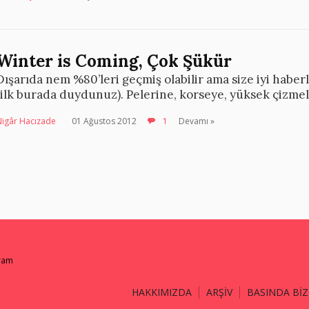
Winter is Coming, Çok Şükür
Dışarıda nem %80’leri geçmiş olabilir ama size iyi haberl
(ilk burada duydunuz). Pelerine, korseye, yüksek çizme
Nigâr Hacızade
01 Ağustos 2012
1
Devamı »
gram
HAKKIMIZDA
ARŞİV
BASINDA BİZ