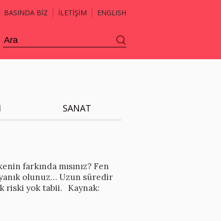
BASINDA BİZ
İLETİŞİM
ENGLISH
H
SANAT
likenin farkında mısınız? Fen
 uyanık olunuz… Uzun süredir
k riski yok tabii. Kaynak: