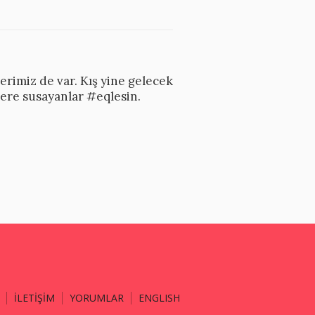
erimiz de var. Kış yine gelecek
lere susayanlar #eqlesin.
İLETİŞİM
YORUMLAR
ENGLISH