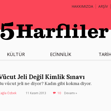
HAKKIMIZDA
ARŞİV
KÜLTÜR
ECİNNİLİK
TARİ
Vücut Jeli Değil Kimlik Sınavı
Bu vücut jeli ne diyor? Kadın gibi kokma diyor.
Çağla Özbek
11 Kasım 2013
10
Devamı »