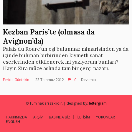
Kezban Paris’te (olmasa da
Avignon’da)
Palais du Roure’un eşi bulunmaz mimarisinden ya da
içinde bulunan birbirinden kıymetli sanat
eserlerinden etkilenerek mi yazıyorum bunları?
Hayır. Zira müze aslında tam bir çerçi pazarı.
Feride Güntekin
23 Temmuz 2012
0
Devamı »
© Tüm hakları saklıdır. | designed by:
lettergram
HAKKIMIZDA
ARŞİV
BASINDA BİZ
İLETİŞİM
YORUMLAR
ENGLISH