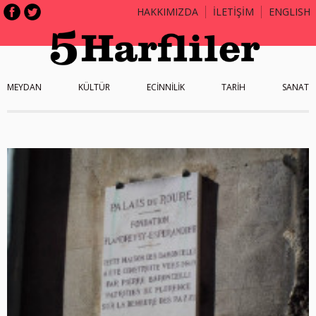
HAKKIMIZDA
İLETİŞİM
ENGLISH
MEYDAN
KÜLTÜR
ECİNNİLİK
TARİH
SANAT