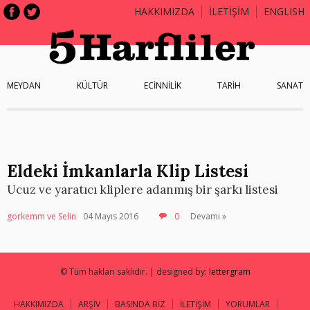
HAKKIMIZDA
İLETİŞİM
ENGLISH
MEYDAN
KÜLTÜR
ECİNNİLİK
TARİH
SANAT
Eldeki İmkanlarla Klip Listesi
Ucuz ve yaratıcı kliplere adanmış bir şarkı listesi
gorkemm ve Selin
04 Mayıs 2016
0
Devamı »
© Tüm hakları saklıdır. | designed by:
lettergram
HAKKIMIZDA
ARŞİV
BASINDA BİZ
İLETİŞİM
YORUMLAR