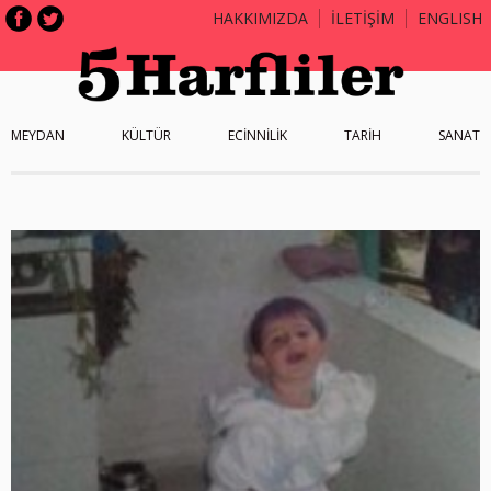
HAKKIMIZDA
İLETİŞİM
ENGLISH
MEYDAN
KÜLTÜR
ECİNNİLİK
TARİH
SANAT