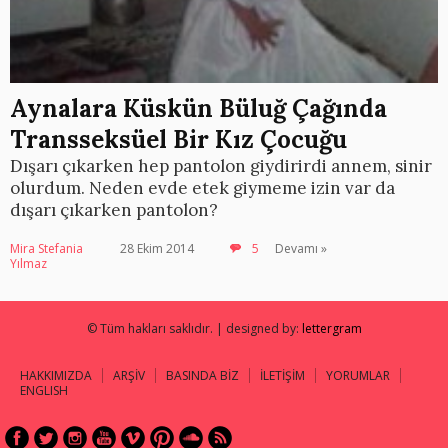
Aynalara Küskün Büluğ Çağında
Transseksüel Bir Kız Çocuğu
Dışarı çıkarken hep pantolon giydirirdi annem, sinir
olurdum. Neden evde etek giymeme izin var da
dışarı çıkarken pantolon?
Mira Stefania
28 Ekim 2014
5
Devamı »
Yılmaz
© Tüm hakları saklıdır. | designed by:
lettergram
HAKKIMIZDA
ARŞİV
BASINDA BİZ
İLETİŞİM
YORUMLAR
ENGLISH