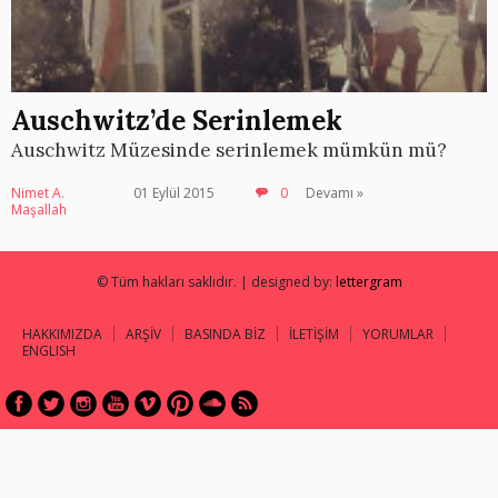
Auschwitz’de Serinlemek
Auschwitz Müzesinde serinlemek mümkün mü?
Nimet A.
01 Eylül 2015
0
Devamı »
Maşallah
© Tüm hakları saklıdır. | designed by:
lettergram
HAKKIMIZDA
ARŞİV
BASINDA BİZ
İLETİŞİM
YORUMLAR
ENGLISH