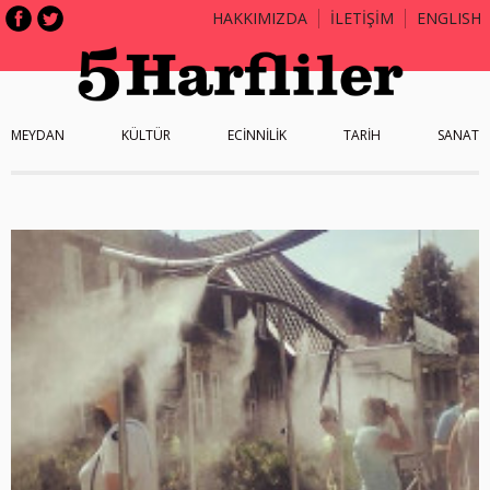
HAKKIMIZDA
İLETİŞİM
ENGLISH
MEYDAN
KÜLTÜR
ECİNNİLİK
TARİH
SANAT