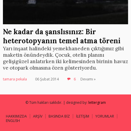
Ne kadar da şanslısınız: Bir
heterotopyanın temel atma töreni
Yarı inşaat halindeki yemekhaneden çıktığımız gibi
maketin önündeydik. Çocuk, otelin planını
gelişigüzel anlatırken iki kelimesinden birinin havuz
ve otopark olmasına özen gösteriyordu.
tamara pekala
06 Şubat 2014
6
Devamı »
© Tüm hakları saklıdır. | designed by:
lettergram
HAKKIMIZDA
ARŞİV
BASINDA BİZ
İLETİŞİM
YORUMLAR
ENGLISH